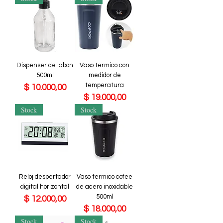
Dispenser de jabon
Vaso termico con
500ml
medidor de
temperatura
Precio
$ 10.000,00
Precio
$ 19.000,00
Stock
Stock
Reloj despertador
Vaso termico cofee
digital horizontal
de acero inoxidable
500ml
Precio
$ 12.000,00
Precio
$ 18.000,00
Stock
Stock