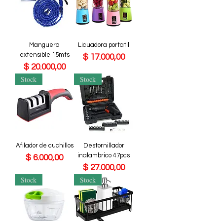
Manguera
Licuadora portatil
extensible 15mts
Precio
$ 17.000,00
Precio
$ 20.000,00
Stock
Stock
Afilador de cuchillos
Destornillador
inalambrico 47pcs
Precio
$ 6.000,00
Precio
$ 27.000,00
Stock
Stock