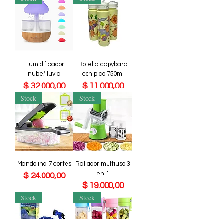
Humidificador
Botella capybara
nube/lluvia
con pico 750ml
Precio
Precio
$ 32.000,00
$ 11.000,00
Stock
Stock
Mandolina 7 cortes
Rallador multiuso 3
en 1
Precio
$ 24.000,00
Precio
$ 19.000,00
Stock
Stock