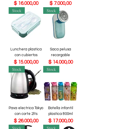
Precio
Precio
$ 16.000,00
$ 7.000,00
Stock
Stock
Lunchera plastica
Saca pelusa
con cubiertos
recargable
Precio
Precio
$ 15.000,00
$ 14.000,00
Stock
Stock
Pava electrica Tokyo
Botella infantil
con corte 2lts
plastica 800ml
Precio
Precio
$ 26.000,00
$ 17.000,00
Stock
Stock