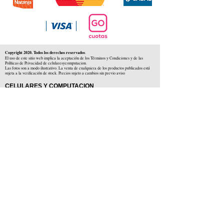
Copyright 2020. Todos los derechos reservados
.
El uso de este sitio web implica la aceptación de los Términos y Condiciones y de las
Políticas de Privacidad de celularesycomputacion.
Las fotos son a modo ilustrativo. La venta de cualquiera de los productos publicados está
sujeta a la verificación de stock. Precios sujeto a cambios sin previo aviso
CELULARES Y COMPUTACION
CYC SAS
CUIT: 30-71806234-5
Locales comerciales
Independencia 225 ( Centro )
Colón 1379 ( Alberdi )
Distribuidores en :
Carlos Paz ( Córdoba )
Zárate ( Buenos AIres )