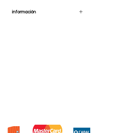
información
Adaptador USB A RJ45 Netmak
NM-C59