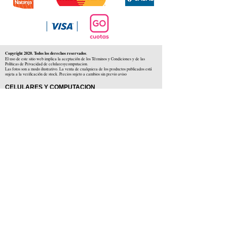
Copyright 2020. Todos los derechos reservados
.
El uso de este sitio web implica la aceptación de los Términos y Condiciones y de las
Políticas de Privacidad de celularesycomputacion.
Las fotos son a modo ilustrativo. La venta de cualquiera de los productos publicados está
sujeta a la verificación de stock. Precios sujeto a cambios sin previo aviso
CELULARES Y COMPUTACION
CYC SAS
CUIT: 30-71806234-5
Locales comerciales
Independencia 225 ( Centro )
Colón 1379 ( Alberdi )
Distribuidores en :
Carlos Paz ( Córdoba )
Zárate ( Buenos AIres )