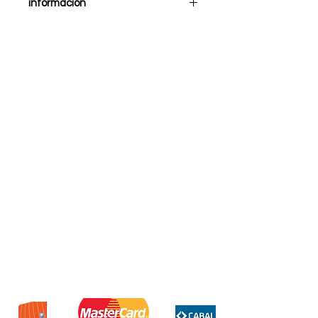
información
Afeitadora Hytoshy vintage T9