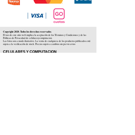
Copyright 2020. Todos los derechos reservados
.
El uso de este sitio web implica la aceptación de los Términos y Condiciones y de las
Políticas de Privacidad de celularesycomputacion.
Las fotos son a modo ilustrativo. La venta de cualquiera de los productos publicados está
sujeta a la verificación de stock. Precios sujeto a cambios sin previo aviso
CELULARES Y COMPUTACION
CYC SAS
CUIT: 30-71806234-5
Locales comerciales
Independencia 225 ( Centro )
Colón 1379 ( Alberdi )
Distribuidores en :
Carlos Paz ( Córdoba )
Zárate ( Buenos AIres )