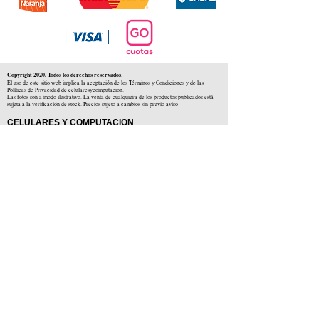
Copyright 2020. Todos los derechos reservados
.
El uso de este sitio web implica la aceptación de los Términos y Condiciones y de las
Políticas de Privacidad de celularesycomputacion.
Las fotos son a modo ilustrativo. La venta de cualquiera de los productos publicados está
sujeta a la verificación de stock. Precios sujeto a cambios sin previo aviso
CELULARES Y COMPUTACION
CYC SAS
CUIT: 30-71806234-5
Locales comerciales
Independencia 225 ( Centro )
Colón 1379 ( Alberdi )
Distribuidores en :
Carlos Paz ( Córdoba )
Zárate ( Buenos AIres )