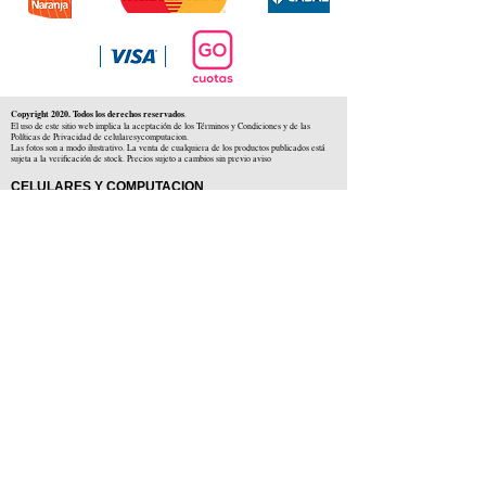
Copyright 2020. Todos los derechos reservados
.
El uso de este sitio web implica la aceptación de los Términos y Condiciones y de las
Políticas de Privacidad de celularesycomputacion.
Las fotos son a modo ilustrativo. La venta de cualquiera de los productos publicados está
sujeta a la verificación de stock. Precios sujeto a cambios sin previo aviso
CELULARES Y COMPUTACION
CYC SAS
CUIT: 30-71806234-5
Locales comerciales
Independencia 225 ( Centro )
Colón 1379 ( Alberdi )
Distribuidores en :
Carlos Paz ( Córdoba )
Zárate ( Buenos AIres )