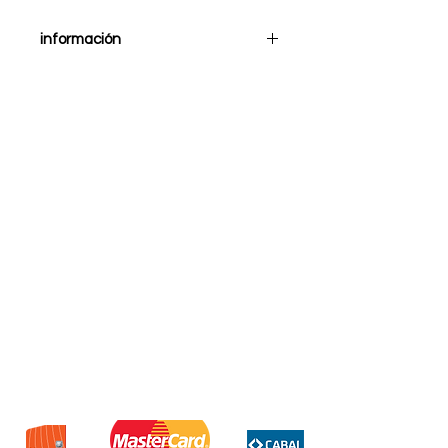
información
Auricular inalambrico vincha
Xaea Radiance