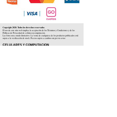
Copyright 2020. Todos los derechos reservados
.
El uso de este sitio web implica la aceptación de los Términos y Condiciones y de las
Políticas de Privacidad de celularesycomputacion.
Las fotos son a modo ilustrativo. La venta de cualquiera de los productos publicados está
sujeta a la verificación de stock. Precios sujeto a cambios sin previo aviso
CELULARES Y COMPUTACION
CYC SAS
CUIT: 30-71806234-5
Locales comerciales
Independencia 225 ( Centro )
Colón 1379 ( Alberdi )
Distribuidores en :
Carlos Paz ( Córdoba )
Zárate ( Buenos AIres )