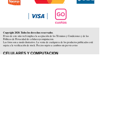
Copyright 2020. Todos los derechos reservados
.
El uso de este sitio web implica la aceptación de los Términos y Condiciones y de las
Políticas de Privacidad de celularesycomputacion.
Las fotos son a modo ilustrativo. La venta de cualquiera de los productos publicados está
sujeta a la verificación de stock. Precios sujeto a cambios sin previo aviso
CELULARES Y COMPUTACION
CYC SAS
CUIT: 30-71806234-5
Locales comerciales
Independencia 225 ( Centro )
Colón 1379 ( Alberdi )
Distribuidores en :
Carlos Paz ( Córdoba )
Zárate ( Buenos AIres )