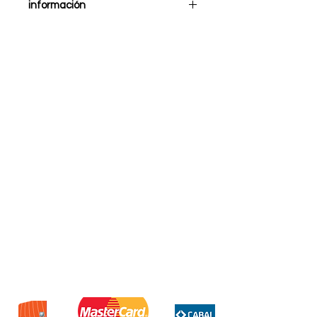
información
La Base Para Notebook Gamer
Led Usb 9 A 15,6 de la marca
Soul es el complemento
perfecto para los amantes de
los videojuegos. Con su
ventilador, garantiza una
óptima refrigeración para tu
notebook o netbook de hasta
15.6 . Su diseño gamer y sus
luces LED le darán un toque
moderno y sofisticado a tu
espacio de juego. Mantén tu
equipo fresco y listo para
enfrentar cualquier desafío con
esta base para notebook.