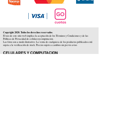
Copyright 2020. Todos los derechos reservados
.
El uso de este sitio web implica la aceptación de los Términos y Condiciones y de las
Políticas de Privacidad de celularesycomputacion.
Las fotos son a modo ilustrativo. La venta de cualquiera de los productos publicados está
sujeta a la verificación de stock. Precios sujeto a cambios sin previo aviso
CELULARES Y COMPUTACION
CYC SAS
CUIT: 30-71806234-5
Locales comerciales
Independencia 225 ( Centro )
Colón 1379 ( Alberdi )
Distribuidores en :
Carlos Paz ( Córdoba )
Zárate ( Buenos AIres )