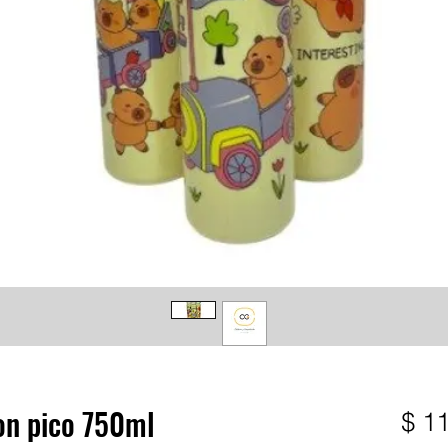
on pico 750ml
$ 1