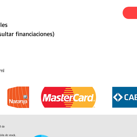
les
ultar financiaciones)
ml
d de
ción de stock.