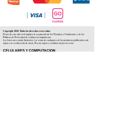
Copyright 2020. Todos los derechos reservados
.
El uso de este sitio web implica la aceptación de los Términos y Condiciones y de las
Políticas de Privacidad de celularesycomputacion.
Las fotos son a modo ilustrativo. La venta de cualquiera de los productos publicados está
sujeta a la verificación de stock. Precios sujeto a cambios sin previo aviso
CELULARES Y COMPUTACION
CYC SAS
CUIT: 30-71806234-5
Locales comerciales
Independencia 225 ( Centro )
Colón 1379 ( Alberdi )
Distribuidores en :
Carlos Paz ( Córdoba )
Zárate ( Buenos AIres )