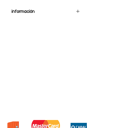
información
Cable de red 3 metros terabyte
cat5e