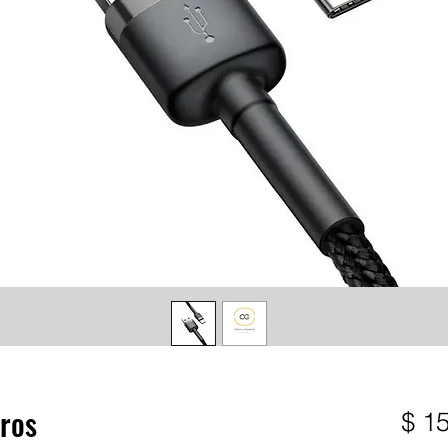
tros
$ 1