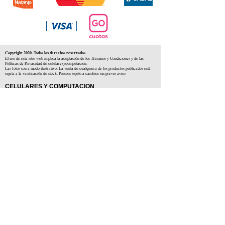
Copyright 2020. Todos los derechos reservados
.
El uso de este sitio web implica la aceptación de los Términos y Condiciones y de las
Políticas de Privacidad de celularesycomputacion.
Las fotos son a modo ilustrativo. La venta de cualquiera de los productos publicados está
sujeta a la verificación de stock. Precios sujeto a cambios sin previo aviso
CELULARES Y COMPUTACION
CYC SAS
CUIT: 30-71806234-5
Locales comerciales
Independencia 225 ( Centro )
Colón 1379 ( Alberdi )
Distribuidores en :
Carlos Paz ( Córdoba )
Zárate ( Buenos AIres )