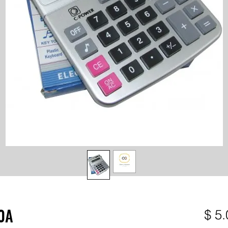
0A
$ 5