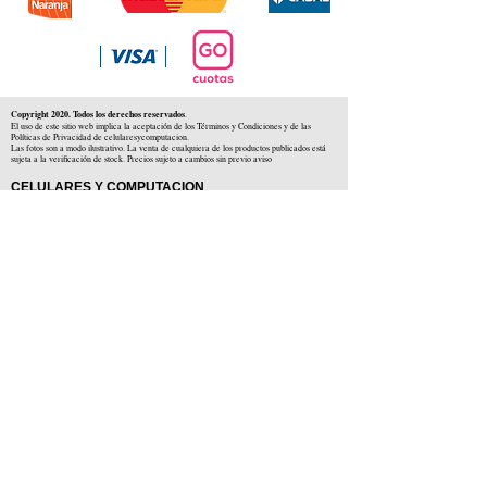
Copyright 2020. Todos los derechos reservados
.
El uso de este sitio web implica la aceptación de los Términos y Condiciones y de las
Políticas de Privacidad de celularesycomputacion.
Las fotos son a modo ilustrativo. La venta de cualquiera de los productos publicados está
sujeta a la verificación de stock. Precios sujeto a cambios sin previo aviso
CELULARES Y COMPUTACION
CYC SAS
CUIT: 30-71806234-5
Locales comerciales
Independencia 225 ( Centro )
Colón 1379 ( Alberdi )
Distribuidores en :
Carlos Paz ( Córdoba )
Zárate ( Buenos AIres )