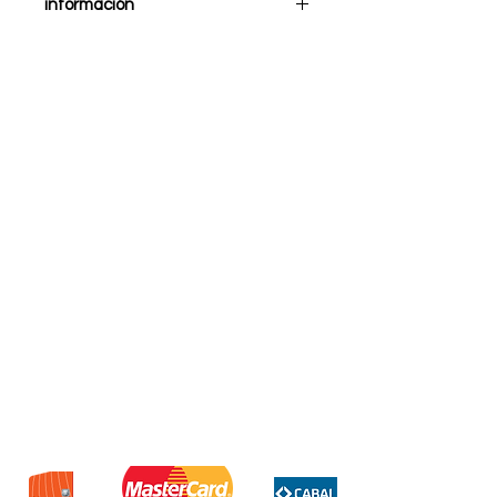
información
Nos brinda una imagen de
calidad, con colores vivos y
reales, su lente de 3.6 mm con un
ángulo de 85º le mostrará todo a
su alrededor gracias a su
rotación manejable a través de
su smartphone (355º
horizontales, 120º verticales). Su
visión nocturna es de 8m y el
dispositivo se adapta a la
función de día o noche,
automáticamente.