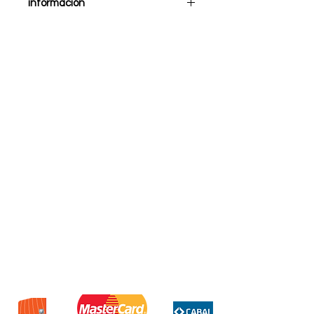
información
Cargador Inalambrico
De uso practico y comodo
Solo para telefonos con
tecnologia de carga x contacto
(QI Funcion)
Voltaje de entrada: 5v
Corriente de entrada: 2A Max
Peso: 76 gr
Dimensiones: 97x17 mm