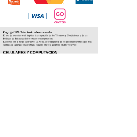
Copyright 2020. Todos los derechos reservados
.
El uso de este sitio web implica la aceptación de los Términos y Condiciones y de las
Políticas de Privacidad de celularesycomputacion.
Las fotos son a modo ilustrativo. La venta de cualquiera de los productos publicados está
sujeta a la verificación de stock. Precios sujeto a cambios sin previo aviso
CELULARES Y COMPUTACION
CYC SAS
CUIT: 30-71806234-5
Locales comerciales
Independencia 225 ( Centro )
Colón 1379 ( Alberdi )
Distribuidores en :
Carlos Paz ( Córdoba )
Zárate ( Buenos AIres )