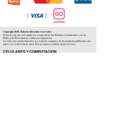
Copyright 2020. Todos los derechos reservados
.
El uso de este sitio web implica la aceptación de los Términos y Condiciones y de las
Políticas de Privacidad de celularesycomputacion.
Las fotos son a modo ilustrativo. La venta de cualquiera de los productos publicados está
sujeta a la verificación de stock. Precios sujeto a cambios sin previo aviso
CELULARES Y COMPUTACION
CYC SAS
CUIT: 30-71806234-5
Locales comerciales
Independencia 225 ( Centro )
Colón 1379 ( Alberdi )
Distribuidores en :
Carlos Paz ( Córdoba )
Zárate ( Buenos AIres )