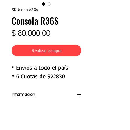
SKU: consr36s
Consola R36S
Precio
$ 80.000,00
Realizar compra
* Envíos a todo el país
* 6 Cuotas de $22830
informacion
Incluye una tarjeta de memoria
de 64 GB que contiene mas de
10.000 juegos. (No retirar
tarjetas SD)