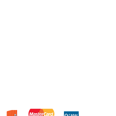
Tamaño de pantalla IPS OCA de
3,5 pulgadas que se adapta
completamente a la pantalla HD
MIPI
Resolución 640*480
CPU RK3326 ARM CPU Cortex-
A35 de cuatro núcleos de 64
bits hasta 1,5 GHz
La GPU Mali-G31MP2 (520MHz)
es compatible con OpenGL ES
3.2
RAM DDR3L 1 GB
Potente Altavoz incorporado de
8 W
Batería recargable incorporada
de litio de 3200 mAh.
Potencia de entrada 5V/2A
Consumo máximo de energía 5W
Duración de la batería: Aprox 8