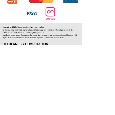
Copyright 2020. Todos los derechos reservados
.
El uso de este sitio web implica la aceptación de los Términos y Condiciones y de las
Políticas de Privacidad de celularesycomputacion.
Las fotos son a modo ilustrativo. La venta de cualquiera de los productos publicados está
sujeta a la verificación de stock. Precios sujeto a cambios sin previo aviso
CELULARES Y COMPUTACION
CYC SAS
CUIT: 30-71806234-5
Locales comerciales
Independencia 225 ( Centro )
Colón 1379 ( Alberdi )
Distribuidores en :
Carlos Paz ( Córdoba )
Zárate ( Buenos AIres )