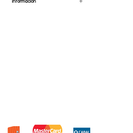
información
Tipo de control remoto:
Estándar
Memoria RAM: 8 GB
Capacidad de almacenamiento:
128 GB
Reproduce imágenes y videos
en 6K.
Sistema operativo Android 12.1.
Con conectividad WiFi y
Bluetooth.
Compatible con cualquier
televisor con puerto HDMI.
Procesador gráfico: Mali-450
Penta-Core.
Interfaz de conexión HDMI.
Puerto y alimentación USB.