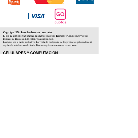
Copyright 2020. Todos los derechos reservados
.
El uso de este sitio web implica la aceptación de los Términos y Condiciones y de las
Políticas de Privacidad de celularesycomputacion.
Las fotos son a modo ilustrativo. La venta de cualquiera de los productos publicados está
sujeta a la verificación de stock. Precios sujeto a cambios sin previo aviso
CELULARES Y COMPUTACION
CYC SAS
CUIT: 30-71806234-5
Locales comerciales
Independencia 225 ( Centro )
Colón 1379 ( Alberdi )
Distribuidores en :
Carlos Paz ( Córdoba )
Zárate ( Buenos AIres )