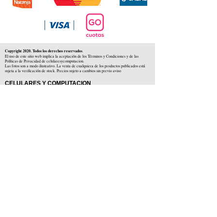
Copyright 2020. Todos los derechos reservados
.
El uso de este sitio web implica la aceptación de los Términos y Condiciones y de las
Políticas de Privacidad de celularesycomputacion.
Las fotos son a modo ilustrativo. La venta de cualquiera de los productos publicados está
sujeta a la verificación de stock. Precios sujeto a cambios sin previo aviso
CELULARES Y COMPUTACION
CYC SAS
CUIT: 30-71806234-5
Locales comerciales
Independencia 225 ( Centro )
Colón 1379 ( Alberdi )
Distribuidores en :
Carlos Paz ( Córdoba )
Zárate ( Buenos AIres )