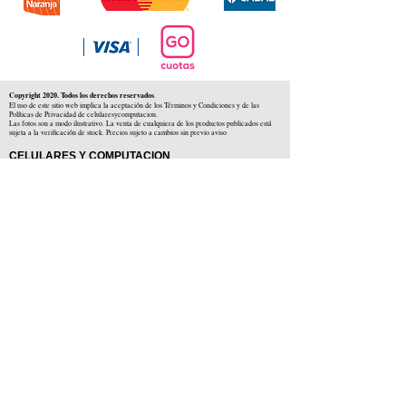
Copyright 2020. Todos los derechos reservados
.
El uso de este sitio web implica la aceptación de los Términos y Condiciones y de las
Políticas de Privacidad de celularesycomputacion.
Las fotos son a modo ilustrativo. La venta de cualquiera de los productos publicados está
sujeta a la verificación de stock. Precios sujeto a cambios sin previo aviso
CELULARES Y COMPUTACION
CYC SAS
CUIT: 30-71806234-5
Locales comerciales
Independencia 225 ( Centro )
Colón 1379 ( Alberdi )
Distribuidores en :
Carlos Paz ( Córdoba )
Zárate ( Buenos AIres )