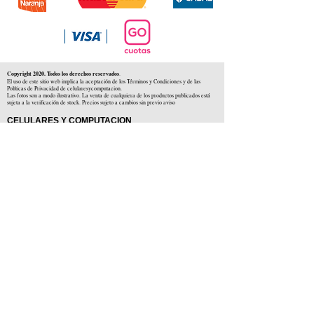
Copyright 2020. Todos los derechos reservados
.
El uso de este sitio web implica la aceptación de los Términos y Condiciones y de las
Políticas de Privacidad de celularesycomputacion.
Las fotos son a modo ilustrativo. La venta de cualquiera de los productos publicados está
sujeta a la verificación de stock. Precios sujeto a cambios sin previo aviso
CELULARES Y COMPUTACION
CYC SAS
CUIT: 30-71806234-5
Locales comerciales
Independencia 225 ( Centro )
Colón 1379 ( Alberdi )
Distribuidores en :
Carlos Paz ( Córdoba )
Zárate ( Buenos AIres )