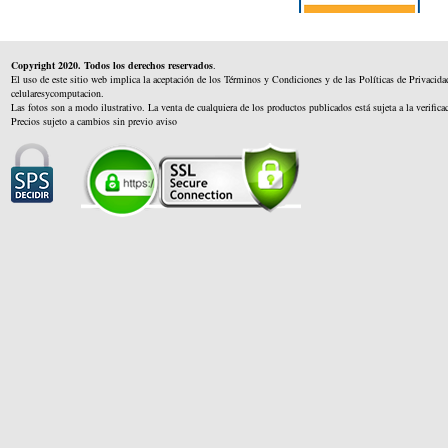
Copyright 2020. Todos los derechos reservados
.
El uso de este sitio web implica la aceptación de los Términos y Condiciones y de las Políticas de Privacida
celularesycomputacion.
Las fotos son a modo ilustrativo. La venta de cualquiera de los productos publicados está sujeta a la verifica
Precios sujeto a cambios sin previo aviso