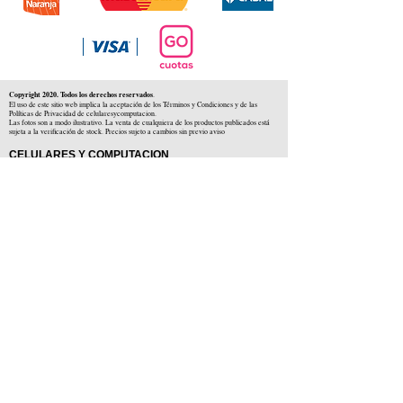
Copyright 2020. Todos los derechos reservados
.
El uso de este sitio web implica la aceptación de los Términos y Condiciones y de las
Políticas de Privacidad de celularesycomputacion.
Las fotos son a modo ilustrativo. La venta de cualquiera de los productos publicados está
sujeta a la verificación de stock. Precios sujeto a cambios sin previo aviso
CELULARES Y COMPUTACION
CYC SAS
CUIT: 30-71806234-5
Locales comerciales
Independencia 225 ( Centro )
Colón 1379 ( Alberdi )
Distribuidores en :
Carlos Paz ( Córdoba )
Zárate ( Buenos AIres )