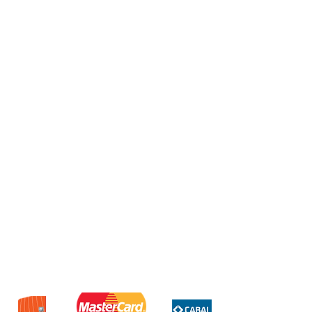
Almacenamiento 256GB
Ram 12GB
Cámara trasera de 48mpx
Cámara frontal de 18mpx
Batería de 5088mah