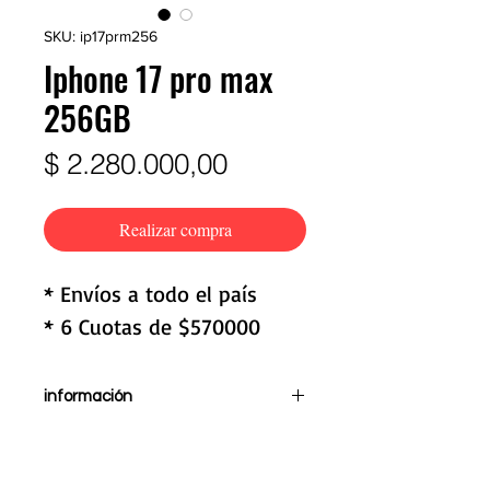
SKU: ip17prm256
Iphone 17 pro max
256GB
Precio
$ 2.280.000,00
Realizar compra
* Envíos a todo el país
* 6 Cuotas de $570000
información
Pantalla de 6,9"
Procesador Apple A19 Pro