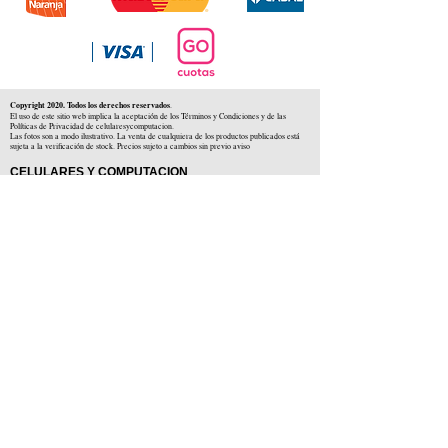
Copyright 2020. Todos los derechos reservados
.
El uso de este sitio web implica la aceptación de los Términos y Condiciones y de las
Políticas de Privacidad de celularesycomputacion.
Las fotos son a modo ilustrativo. La venta de cualquiera de los productos publicados está
sujeta a la verificación de stock. Precios sujeto a cambios sin previo aviso
CELULARES Y COMPUTACION
CYC SAS
CUIT: 30-71806234-5
Locales comerciales
Independencia 225 ( Centro )
Colón 1379 ( Alberdi )
Distribuidores en :
Carlos Paz ( Córdoba )
Zárate ( Buenos AIres )