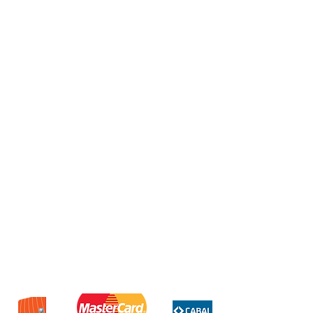
Procesador Mediatek Dimensity
6300
Almacenamiento 256GB
Ram 4GB
Cámara trasera de 50mpx
Cámara frontal de 32mpx
Batería de 5200mah