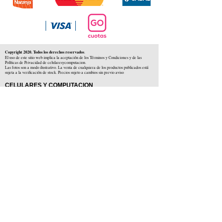
Copyright 2020. Todos los derechos reservados
.
El uso de este sitio web implica la aceptación de los Términos y Condiciones y de las
Políticas de Privacidad de celularesycomputacion.
Las fotos son a modo ilustrativo. La venta de cualquiera de los productos publicados está
sujeta a la verificación de stock. Precios sujeto a cambios sin previo aviso
CELULARES Y COMPUTACION
CYC SAS
CUIT: 30-71806234-5
Locales comerciales
Independencia 225 ( Centro )
Colón 1379 ( Alberdi )
Distribuidores en :
Carlos Paz ( Córdoba )
Zárate ( Buenos AIres )