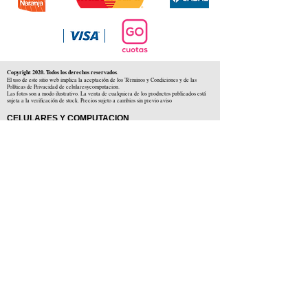
Copyright 2020. Todos los derechos reservados
.
El uso de este sitio web implica la aceptación de los Términos y Condiciones y de las
Políticas de Privacidad de celularesycomputacion.
Las fotos son a modo ilustrativo. La venta de cualquiera de los productos publicados está
sujeta a la verificación de stock. Precios sujeto a cambios sin previo aviso
CELULARES Y COMPUTACION
CYC SAS
CUIT: 30-71806234-5
Locales comerciales
Independencia 225 ( Centro )
Colón 1379 ( Alberdi )
Distribuidores en :
Carlos Paz ( Córdoba )
Zárate ( Buenos AIres )