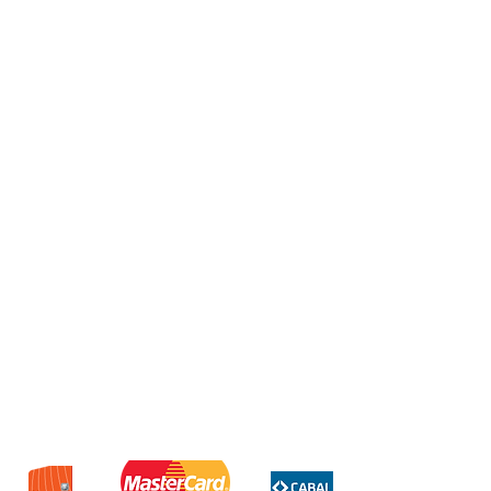
Procesador Mediatek Dimensity
7300
Almacenamiento 512GB
Ram 8GB
Cámara trasera de 50mpx
Cámara frontal de 32mpx
Batería de 6720mah