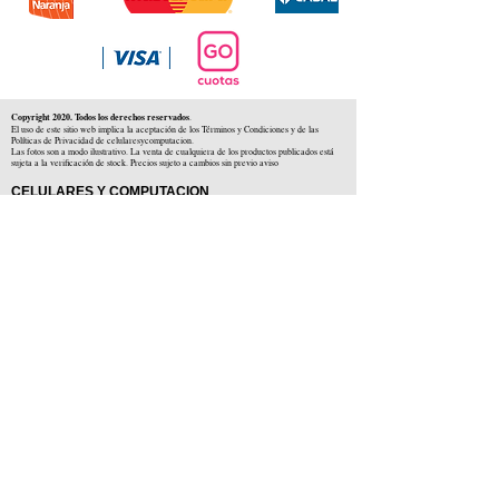
Copyright 2020. Todos los derechos reservados
.
El uso de este sitio web implica la aceptación de los Términos y Condiciones y de las
Políticas de Privacidad de celularesycomputacion.
Las fotos son a modo ilustrativo. La venta de cualquiera de los productos publicados está
sujeta a la verificación de stock. Precios sujeto a cambios sin previo aviso
CELULARES Y COMPUTACION
CYC SAS
CUIT: 30-71806234-5
Locales comerciales
Independencia 225 ( Centro )
Colón 1379 ( Alberdi )
Distribuidores en :
Carlos Paz ( Córdoba )
Zárate ( Buenos AIres )