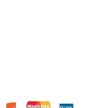
Kit Adaptador Usb C 3 En 1
Lector De Memoria Sd Otg
Aplicación 3 en 1: tipo C / USB 2.0
/ Micro USB. Lee y escribe tipo
de tarjeta SD o Micro SD. El
puerto USB / Micro USB se
puede transformar entre sí,
diseño 2 en 1
Compatible con función OTG.
Gestiona tus archivos
directamente en cualquier
dispositivo con puerto tipo
C/micro USB o a través de USB
en el ordenador o portátil
Alta velocidad de lectura y
escritura, hasta 480 Mbps.