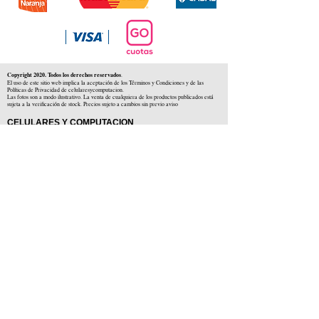
Copyright 2020. Todos los derechos reservados
.
El uso de este sitio web implica la aceptación de los Términos y Condiciones y de las
Políticas de Privacidad de celularesycomputacion.
Las fotos son a modo ilustrativo. La venta de cualquiera de los productos publicados está
sujeta a la verificación de stock. Precios sujeto a cambios sin previo aviso
CELULARES Y COMPUTACION
CYC SAS
CUIT: 30-71806234-5
Locales comerciales
Independencia 225 ( Centro )
Colón 1379 ( Alberdi )
Distribuidores en :
Carlos Paz ( Córdoba )
Zárate ( Buenos AIres )