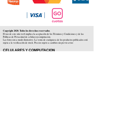
Copyright 2020. Todos los derechos reservados
.
El uso de este sitio web implica la aceptación de los Términos y Condiciones y de las
Políticas de Privacidad de celularesycomputacion.
Las fotos son a modo ilustrativo. La venta de cualquiera de los productos publicados está
sujeta a la verificación de stock. Precios sujeto a cambios sin previo aviso
CELULARES Y COMPUTACION
CYC SAS
CUIT: 30-71806234-5
Locales comerciales
Independencia 225 ( Centro )
Colón 1379 ( Alberdi )
Distribuidores en :
Carlos Paz ( Córdoba )
Zárate ( Buenos AIres )