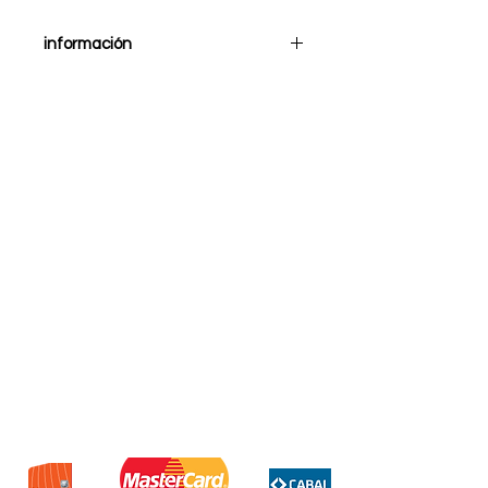
información
Cable de alimentación
integrado USB Tipo C.
Tipo de batería: batería de
polímero de litio.
Capacidad: 10.000 mAh.
Protección de reinicio contra
cortocircuitos.
Protección contra sobrecarga.
Carga ultra rápida de 33W.
Compatible con dispositivos
Android y iPhone que posean
función de carga ultra rápida.