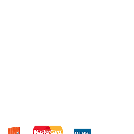
Guardián de la salud de
confianza
Confía en el Haylou Solar Neo, tu
guardián de la salud de
confianza, equipado con un
sensor óptico de última
generación para una
monitorización precisa de la
salud. Controla tu frecuencia
cardiaca, tus niveles de oxígeno
en sangre y tus patrones de
sueño con una precisión
inigualable.
Batería de larga duración
Con la impresionante duración
de la batería del Haylou Solar
Neo en modo básico, podrás