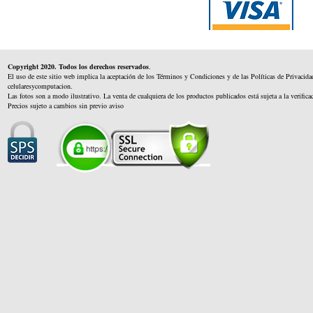
Copyright 2020. Todos los derechos reservados
.
El uso de este sitio web implica la aceptación de los Términos y Condiciones y de las Políticas de Privacida
celularesycomputacion.
Las fotos son a modo ilustrativo. La venta de cualquiera de los productos publicados está sujeta a la verifica
Precios sujeto a cambios sin previo aviso