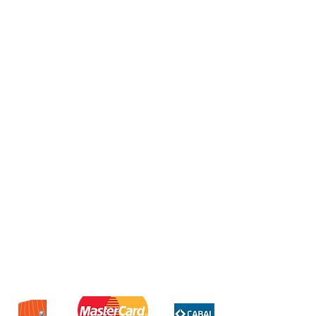
Procesador Snapdragon 8 Elite
Gen 5
Almacenamiento 512GB
Ram 12GB
Cámara trasera de 50mpx
Cámara frontal de 12mpx
Batería de 4300mah