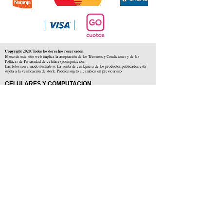
Copyright 2020. Todos los derechos reservados
.
El uso de este sitio web implica la aceptación de los Términos y Condiciones y de las
Políticas de Privacidad de celularesycomputacion.
Las fotos son a modo ilustrativo. La venta de cualquiera de los productos publicados está
sujeta a la verificación de stock. Precios sujeto a cambios sin previo aviso
CELULARES Y COMPUTACION
CYC SAS
CUIT: 30-71806234-5
Locales comerciales
Independencia 225 ( Centro )
Colón 1379 ( Alberdi )
Distribuidores en :
Carlos Paz ( Córdoba )
Zárate ( Buenos AIres )