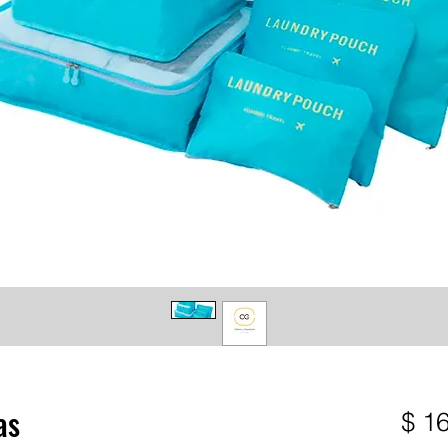
as
$ 1