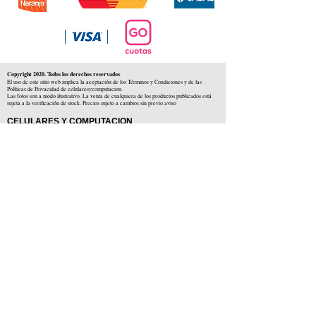
Copyright 2020. Todos los derechos reservados
.
El uso de este sitio web implica la aceptación de los Términos y Condiciones y de las
Políticas de Privacidad de celularesycomputacion.
Las fotos son a modo ilustrativo. La venta de cualquiera de los productos publicados está
sujeta a la verificación de stock. Precios sujeto a cambios sin previo aviso
CELULARES Y COMPUTACION
CYC SAS
CUIT: 30-71806234-5
Locales comerciales
Independencia 225 ( Centro )
Colón 1379 ( Alberdi )
Distribuidores en :
Carlos Paz ( Córdoba )
Zárate ( Buenos AIres )