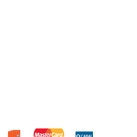
Procesador Snapdragon 8s Gen
3
Almacenamiento 256GB
Ram 8GB
Cámara de 50mpx
Batería 8850mah