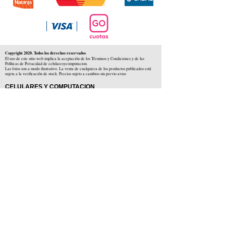
Copyright 2020. Todos los derechos reservados
.
El uso de este sitio web implica la aceptación de los Términos y Condiciones y de las
Políticas de Privacidad de celularesycomputacion.
Las fotos son a modo ilustrativo. La venta de cualquiera de los productos publicados está
sujeta a la verificación de stock. Precios sujeto a cambios sin previo aviso
CELULARES Y COMPUTACION
CYC SAS
CUIT: 30-71806234-5
Locales comerciales
Independencia 225 ( Centro )
Colón 1379 ( Alberdi )
Distribuidores en :
Carlos Paz ( Córdoba )
Zárate ( Buenos AIres )