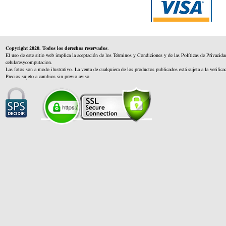
Copyright 2020. Todos los derechos reservados
.
El uso de este sitio web implica la aceptación de los Términos y Condiciones y de las Políticas de Privacida
celularesycomputacion.
Las fotos son a modo ilustrativo. La venta de cualquiera de los productos publicados está sujeta a la verifica
Precios sujeto a cambios sin previo aviso