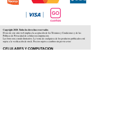
Copyright 2020. Todos los derechos reservados
.
El uso de este sitio web implica la aceptación de los Términos y Condiciones y de las
Políticas de Privacidad de celularesycomputacion.
Las fotos son a modo ilustrativo. La venta de cualquiera de los productos publicados está
sujeta a la verificación de stock. Precios sujeto a cambios sin previo aviso
CELULARES Y COMPUTACION
CYC SAS
CUIT: 30-71806234-5
Locales comerciales
Independencia 225 ( Centro )
Colón 1379 ( Alberdi )
Distribuidores en :
Carlos Paz ( Córdoba )
Zárate ( Buenos AIres )