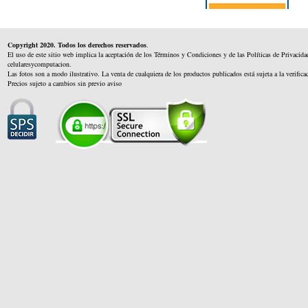
Copyright 2020. Todos los derechos reservados
.
El uso de este sitio web implica la aceptación de los Términos y Condiciones y de las Políticas de Privacida
celularesycomputacion.
Las fotos son a modo ilustrativo. La venta de cualquiera de los productos publicados está sujeta a la verifica
Precios sujeto a cambios sin previo aviso