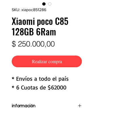
SKU: xiapoc851286
Xiaomi poco C85
128GB 6Ram
Precio
$ 250.000,00
Realizar compra
* Envíos a todo el país
* 6 Cuotas de $62000
información
Pantalla de 6,9"
Procesador Helio G81-Ultra