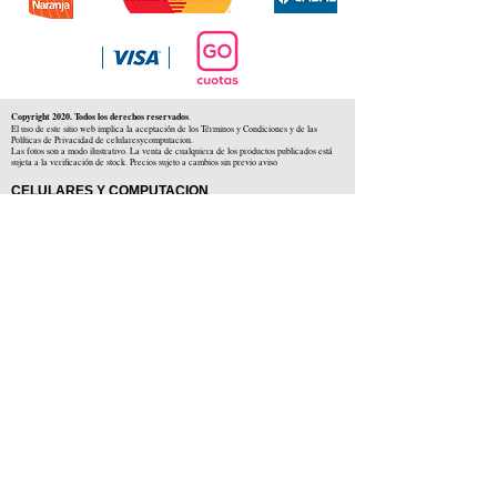
Copyright 2020. Todos los derechos reservados
.
El uso de este sitio web implica la aceptación de los Términos y Condiciones y de las
Políticas de Privacidad de celularesycomputacion.
Las fotos son a modo ilustrativo. La venta de cualquiera de los productos publicados está
sujeta a la verificación de stock. Precios sujeto a cambios sin previo aviso
CELULARES Y COMPUTACION
CYC SAS
CUIT: 30-71806234-5
Locales comerciales
Independencia 225 ( Centro )
Colón 1379 ( Alberdi )
Distribuidores en :
Carlos Paz ( Córdoba )
Zárate ( Buenos AIres )