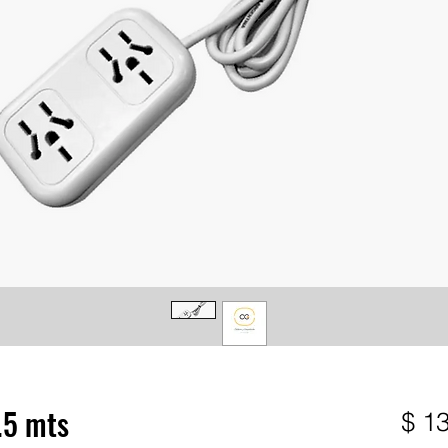
.5 mts
$ 1