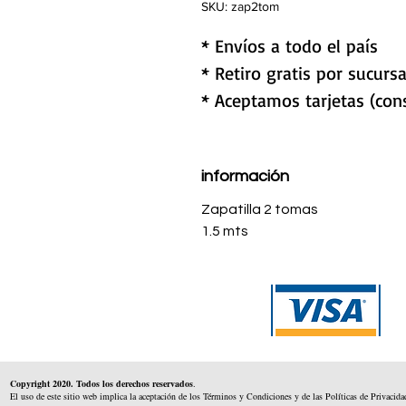
SKU: zap2tom
* Envíos a todo el país
* Retiro gratis por sucursa
* Aceptamos tarjetas (cons
información
Zapatilla 2 tomas
1.5 mts
Copyright 2020. Todos los derechos reservados
.
El uso de este sitio web implica la aceptación de los Términos y Condiciones y de las Políticas de Privacida