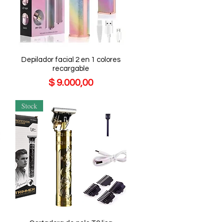
Depilador facial 2 en 1 colores
recargable
Precio
$ 9.000,00
Stock