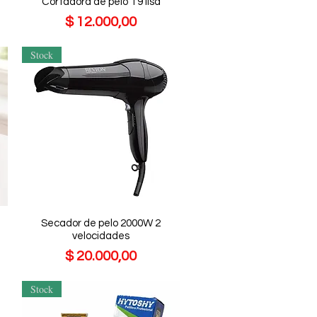
Cortadora de pelo T9 lisa
Precio
$ 12.000,00
Stock
Secador de pelo 2000W 2
velocidades
Precio
$ 20.000,00
Stock