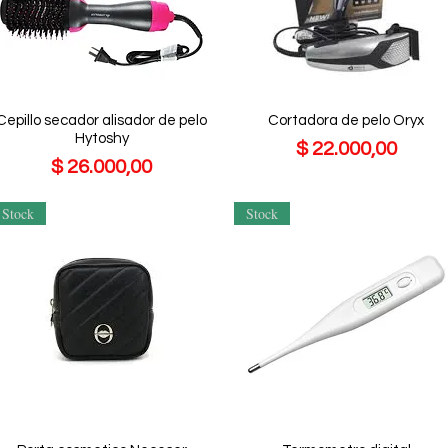
Cepillo secador alisador de pelo
Cortadora de pelo Oryx
Hytoshy
Precio
$ 22.000,00
Precio
$ 26.000,00
Stock
Stock