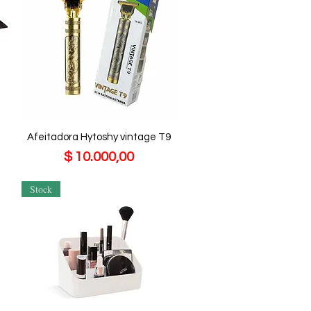
Afeitadora Hytoshy vintage T9
Precio
$ 10.000,00
Stock