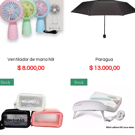
Ventilador de mano N9
Paragua
Precio
Precio
$ 8.000,00
$ 13.000,00
Stock
Stock