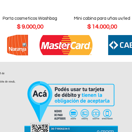
Porta cosmeticos Washbag
Mini cabina para uñas uv/led
Precio
Precio
$ 9.000,00
$ 14.000,00
d de
ción de stock.