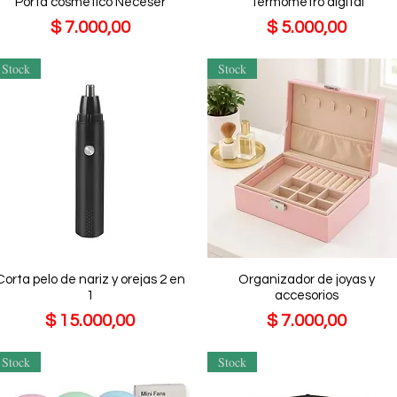
Porta cosmetico Neceser
Termometro digital
Precio
Precio
$ 7.000,00
$ 5.000,00
Stock
Stock
Corta pelo de nariz y orejas 2 en
Organizador de joyas y
1
accesorios
Precio
Precio
$ 15.000,00
$ 7.000,00
Stock
Stock