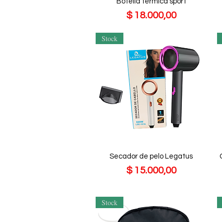
Botella termica sport
Precio
$ 18.000,00
Stock
Secador de pelo Legatus
Precio
$ 15.000,00
Stock