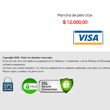
Plancha de pelo Oryx
Precio
$ 12.000,00
Copyright 2020. Todos los derechos reservados
.
El uso de este sitio web implica la aceptación de los Términos y Condiciones y de las Políticas de Privacida
celularesycomputacion.
Las fotos son a modo ilustrativo. La venta de cualquiera de los productos publicados está sujeta a la verifica
Precios sujeto a cambios sin previo aviso