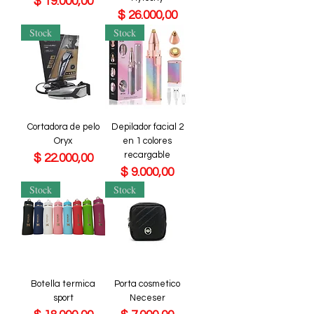
Precio
$ 19.000,00
Precio
$ 26.000,00
Stock
Stock
Cortadora de pelo
Depilador facial 2
Oryx
en 1 colores
recargable
Precio
$ 22.000,00
Precio
$ 9.000,00
Stock
Stock
Botella termica
Porta cosmetico
sport
Neceser