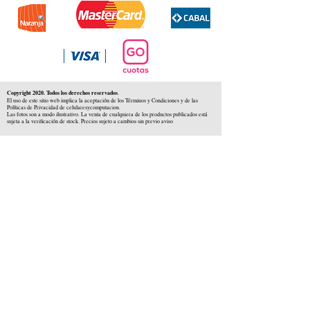
Copyright 2020. Todos los derechos reservados
.
El uso de este sitio web implica la aceptación de los Términos y Condiciones y de las
Políticas de Privacidad de celularesycomputacion.
Las fotos son a modo ilustrativo. La venta de cualquiera de los productos publicados está
sujeta a la verificación de stock. Precios sujeto a cambios sin previo aviso
CELULARES Y COMPUTACION
CYC SAS
CUIT: 30-71806234-5
Locales comerciales
Independencia 225 ( Centro )
Colón 1379 ( Alberdi )
Distribuidores en :
Carlos Paz ( Córdoba )