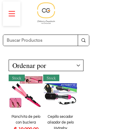
Stock
Stock
Panchita de pelo
Cepillo secador
con buclera
alisador de pelo
Hytoshy