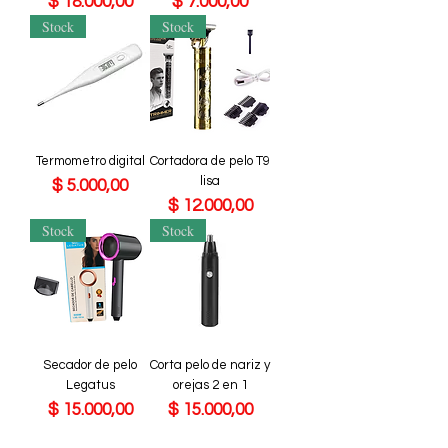
Precio
Precio
$ 18.000,00
$ 7.000,00
Stock
Stock
Termometro digital
Cortadora de pelo T9
lisa
Precio
$ 5.000,00
Precio
$ 12.000,00
Stock
Stock
Secador de pelo
Corta pelo de nariz y
Legatus
orejas 2 en 1
Precio
Precio
$ 15.000,00
$ 15.000,00